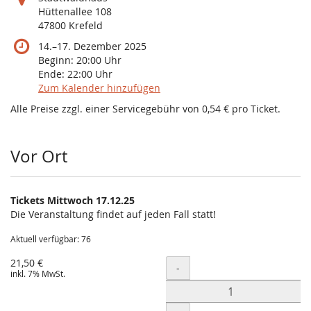
Hüttenallee 108
47800 Krefeld
bis
14.
–
17. Dezember 2025
Beginn:
20:00
Uhr
Ende:
22:00
Uhr
Zum Kalender hinzufügen
Alle Preise zzgl. einer Servicegebühr von 0,54 € pro Ticket.
Produkte
Vor Ort
Tickets Mittwoch 17.12.25
Die Veranstaltung findet auf jeden Fall statt!
Aktuell verfügbar: 76
21,50 €
Menge
-
inkl. 7% MwSt.